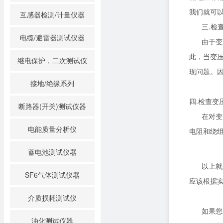
我们就可
互感器检测/计量仪器
三.检
电缆/避雷器测试仪器
由于变
此，当变
继电保护，二次测试仪
现问题。
接地/绝缘系列
四.检查变
断路器(开关)测试仪器
在对变
电能质量分析仪
电阻和绕
蓄电池测试仪器
以上就
SF6气体测试仪器
应该根据
介质损耗测试仪
如果您
油化测试仪器