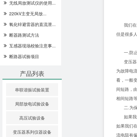
无线局放测试仪的使用...
220kV主变无局放...
氧化锌避雷器的直流泄...
我们在
但是很多
断器路测试方法
互感器现场校验注意事...
一.防
断路器试验项目
变压器
为故障电
产品列表
看，一般
间短路，
串联谐振试验装置
相间短路
局部放电试验设备
二.为
如果我
高压试验设备
如果我们
变压器系列仪器设备
流电阻有